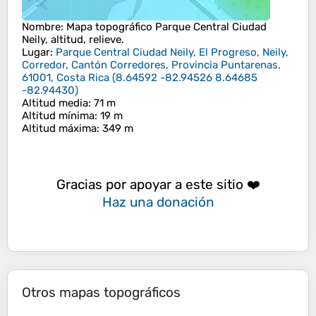
Nombre
: Mapa topográfico
Parque Central Ciudad
Neily
, altitud, relieve.
Lugar
:
Parque Central Ciudad Neily, El Progreso, Neily,
Corredor, Cantón Corredores, Provincia Puntarenas,
61001, Costa Rica
(
8.64592 -82.94526 8.64685
-82.94430
)
Altitud media
: 71 m
Altitud mínima
: 19 m
Altitud máxima
: 349 m
Gracias por apoyar a este sitio ❤️
Haz una donación
Otros mapas topográficos