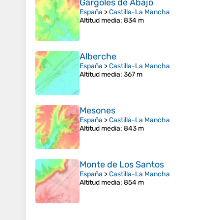
Gárgoles de Abajo
España
>
Castilla-La Mancha
Altitud media
: 834 m
Alberche
España
>
Castilla-La Mancha
Altitud media
: 367 m
Mesones
España
>
Castilla-La Mancha
Altitud media
: 843 m
Monte de Los Santos
España
>
Castilla-La Mancha
Altitud media
: 854 m