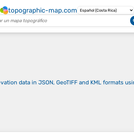
topographic-map.com
evation data in JSON, GeoTIFF and KML formats
us