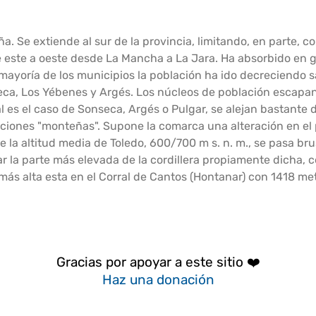
. Se extiende al sur de la provincia, limitando, en parte, c
este a oeste desde La Mancha a La Jara. Ha absorbido en gr
n mayoría de los municipios la población ha ido decreciendo 
a, Los Yébenes y Argés. Los núcleos de población escapan 
l es el caso de Sonseca, Argés o Pulgar, se alejan bastante
ciones "monteñas". Supone la comarca una alteración en el pe
De la
altitud
media de Toledo, 600/700 m s. n. m., se pasa bru
 la parte más elevada de la cordillera propiamente dicha, cerr
 más alta esta en el Corral de Cantos (Hontanar) con 1418 m
Gracias por apoyar a este sitio ❤️
Haz una donación