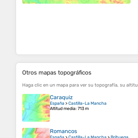
Otros mapas topográficos
Haga clic en un
mapa
para ver su
topografía
, su
altit
Caraquiz
España
>
Castilla-La Mancha
Altitud media
: 713 m
Romancos
España
>
Castilla-La Mancha
>
Brihuega