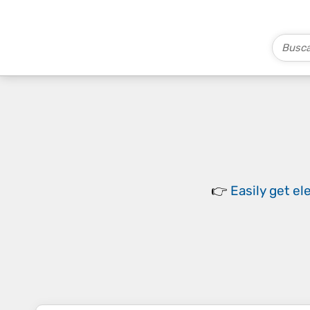
👉
Easily
get el