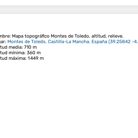
mbre
: Mapa topográfico
Montes de Toledo
, altitud, relieve.
ar
:
Montes de Toledo, Castilla-La Mancha, España
(
39.25842 -4
itud media
: 710 m
itud mínima
: 360 m
itud máxima
: 1 449 m