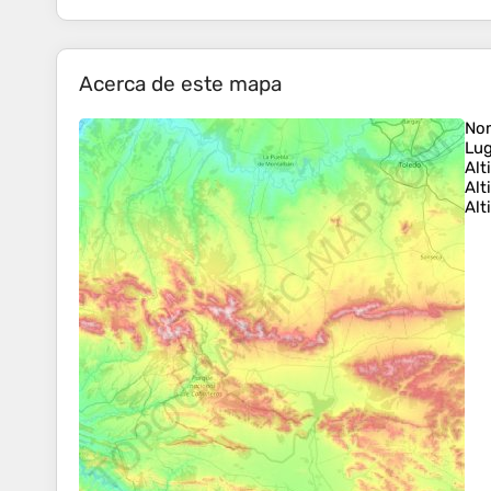
Acerca de este mapa
No
Lug
Alt
Alt
Alt