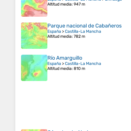
Altitud media
: 947 m
Parque nacional de Cabañeros
España
>
Castilla-La Mancha
Altitud media
: 782 m
Río Amarguillo
España
>
Castilla-La Mancha
Altitud media
: 810 m