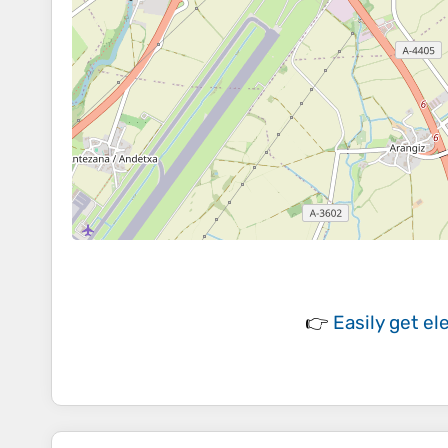
👉
Easily
get el