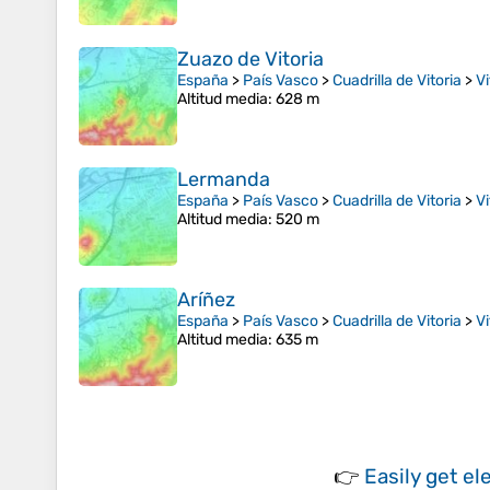
Zuazo de Vitoria
España
>
País Vasco
>
Cuadrilla de Vitoria
>
Vi
Altitud media
: 628 m
Lermanda
España
>
País Vasco
>
Cuadrilla de Vitoria
>
Vi
Altitud media
: 520 m
Aríñez
España
>
País Vasco
>
Cuadrilla de Vitoria
>
Vi
Altitud media
: 635 m
👉
Easily
get el