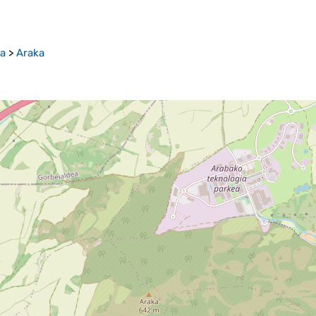
ia
>
Araka