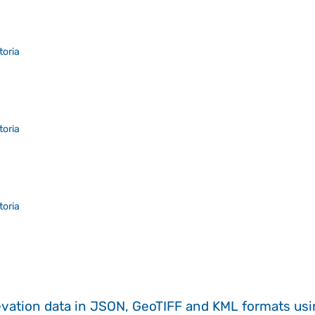
toria
toria
toria
evation data in JSON, GeoTIFF and KML formats
us