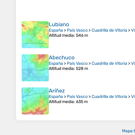
Lubiano
España
>
País Vasco
>
Cuadrilla de Vitoria
>
Vi
Altitud media
: 546 m
Abechuco
España
>
País Vasco
>
Cuadrilla de Vitoria
>
Vi
Altitud media
: 528 m
Aríñez
España
>
País Vasco
>
Cuadrilla de Vitoria
>
Vi
Altitud media
: 635 m
Mapa t