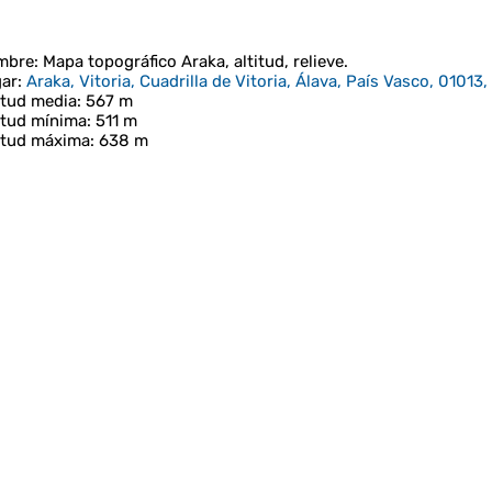
mbre
: Mapa topográfico
Araka
, altitud, relieve.
ar
:
Araka, Vitoria, Cuadrilla de Vitoria, Álava, País Vasco, 01013
itud media
: 567 m
itud mínima
: 511 m
itud máxima
: 638 m