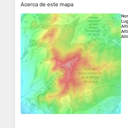
Acerca de este mapa
No
Lug
Alt
Alt
Alt