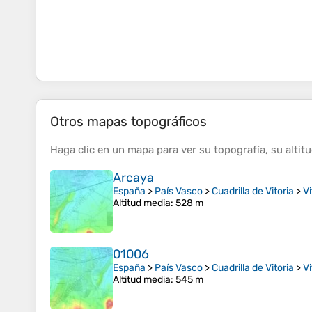
Otros mapas topográficos
Haga clic en un
mapa
para ver su
topografía
, su
altit
Arcaya
España
>
País Vasco
>
Cuadrilla de Vitoria
>
Vi
Altitud media
: 528 m
01006
España
>
País Vasco
>
Cuadrilla de Vitoria
>
Vi
Altitud media
: 545 m