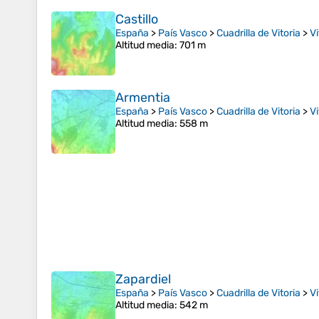
Castillo
España
>
País Vasco
>
Cuadrilla de Vitoria
>
Vi
Altitud media
: 701 m
Armentia
España
>
País Vasco
>
Cuadrilla de Vitoria
>
Vi
Altitud media
: 558 m
Zapardiel
España
>
País Vasco
>
Cuadrilla de Vitoria
>
Vi
Altitud media
: 542 m