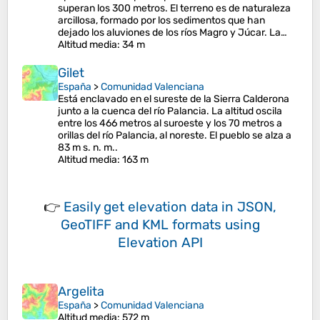
superan los 300 metros. El terreno es de naturaleza
arcillosa, formado por los sedimentos que han
dejado los aluviones de los ríos Magro y Júcar. La…
Altitud media
: 34 m
Gilet
España
>
Comunidad Valenciana
Está enclavado en el sureste de la Sierra Calderona
junto a la cuenca del río Palancia. La altitud oscila
entre los 466 metros al suroeste y los 70 metros a
orillas del río Palancia, al noreste. El pueblo se alza a
83 m s. n. m.​​.
Altitud media
: 163 m
👉
Easily
get elevation data in JSON,
GeoTIFF and KML formats
using
Elevation API
Argelita
España
>
Comunidad Valenciana
Altitud media
: 572 m