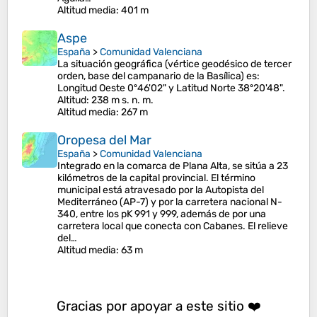
Altitud media
: 401 m
Aspe
España
>
Comunidad Valenciana
La situación geográfica (vértice geodésico de tercer
orden, base del campanario de la Basílica) es:
Longitud Oeste 0º46'02" y Latitud Norte 38º20'48".
Altitud: 238 m s. n. m.
Altitud media
: 267 m
Oropesa del Mar
España
>
Comunidad Valenciana
Integrado en la comarca de Plana Alta, se sitúa a 23
kilómetros de la capital provincial. El término
municipal está atravesado por la Autopista del
Mediterráneo (AP-7) y por la carretera nacional N-
340, entre los pK 991 y 999, además de por una
carretera local que conecta con Cabanes. El relieve
del…
Altitud media
: 63 m
Gracias por apoyar a este sitio ❤️