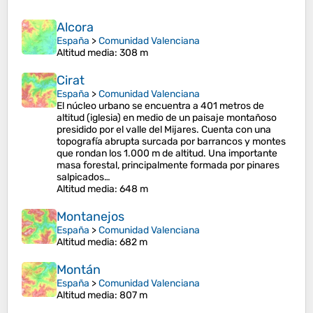
Alcora
España
>
Comunidad Valenciana
Altitud media
: 308 m
Cirat
España
>
Comunidad Valenciana
El núcleo urbano se encuentra a 401 metros de
altitud (iglesia) en medio de un paisaje montañoso
presidido por el valle del Mijares. Cuenta con una
topografía abrupta surcada por barrancos y montes
que rondan los 1.000 m de altitud. Una importante
masa forestal, principalmente formada por pinares
salpicados…
Altitud media
: 648 m
Montanejos
España
>
Comunidad Valenciana
Altitud media
: 682 m
Montán
España
>
Comunidad Valenciana
Altitud media
: 807 m