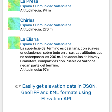
La Presa
España
>
Comunidad Valenciana
Altitud media
: 94 m
Chirles
España
>
Comunidad Valenciana
Altitud media
: 270 m
La Eliana
España
>
Comunidad Valenciana
La superficie del término es casi llana, con suaves
ondulaciones, sobre todo en el sur.​ Las altitudes que
no sobrepasan los 200 m. Las acequias de Nova y
Granotera, compartidas con Puebla de Vallbona
riegan parte del término.​
Altitud media
: 97 m
👉
Easily
get elevation data in JSON,
GeoTIFF and KML formats
using
Elevation API