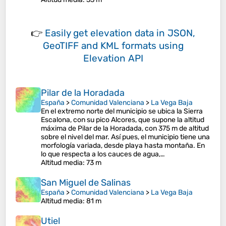
👉
Easily
get elevation data in JSON,
GeoTIFF and KML formats
using
Elevation API
Pilar de la Horadada
España
>
Comunidad Valenciana
>
La Vega Baja
En el extremo norte del municipio se ubica la Sierra
Escalona, con su pico Alcores, que supone la altitud
máxima de Pilar de la Horadada, con 375 m de altitud
sobre el nivel del mar. Así pues, el municipio tiene una
morfología variada, desde playa hasta montaña. En
lo que respecta a los cauces de agua,…
Altitud media
: 73 m
San Miguel de Salinas
España
>
Comunidad Valenciana
>
La Vega Baja
Altitud media
: 81 m
Utiel