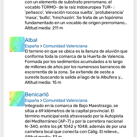
con un elemento de substrato prerromano, el
vocablo TŬRMO- de la raíz indoeuropea TUR- :
'peñasco', 'elevación rocosa suelta', 'protuberancia'
'masa', 'bulto', 'hinchazón'. Se trata de un topónimo
fundamentado en un vocablo de origen prerromano…
Altitud media
: 211 m
Albal
España
>
Comunidad Valenciana
El terreno en que se ubica es la llanura de aluvión que
conforma toda la comarca de la Huerta de Valencia.
Formada por los sedimentos acumulados a lo largo
de millones de años por los numerosos barrancos de
escorrentía de la zona. Se extiende de oeste a
sureste buscando la salida al lago de la Albufera y…
Altitud media
: 15 m
Benicarló
España
>
Comunidad Valenciana
Integrado en la comarca de Bajo Maestrazgo, se
sitúa a 69 kilómetros de la capital provincial. El
término municipal está atravesado por la Autopista
del Mediterráneo (AP-7) y por la carretera nacional
N-340, entre los pK 1042 y 1048, además de por una
carretera local que conecta con Cálig. El relieve…
Altitud media
: 33 m