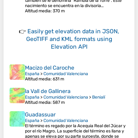
también se le denomina "Rambla de la Torre". Este
nacimiento se encuentra en la divisoria…
Altitud media
: 370 m
👉
Easily
get elevation data in JSON,
GeoTIFF and KML formats
using
Elevation API
Macizo del Caroche
España
>
Comunidad Valenciana
Altitud media
: 631 m
la Vall de Gallinera
España
>
Comunidad Valenciana
>
Benialí
Altitud media
: 587 m
Guadassuar
España
>
Comunidad Valenciana
El término es regado por la Acequia Real del Júcar y
por el río Magro. La superficie del término es llana y
apenas se eleva por su parte suroeste, donde se