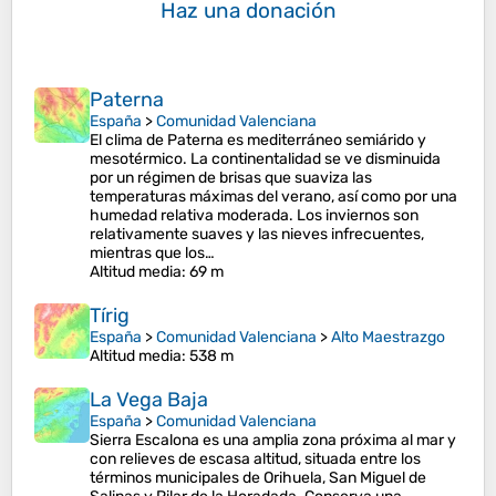
Haz una donación
Paterna
España
>
Comunidad Valenciana
El clima de Paterna es mediterráneo semiárido y
mesotérmico.​ La continentalidad se ve disminuida
por un régimen de brisas que suaviza las
temperaturas máximas del verano, así como por una
humedad relativa moderada.​ Los inviernos son
relativamente suaves y las nieves infrecuentes,
mientras que los…
Altitud media
: 69 m
Tírig
España
>
Comunidad Valenciana
>
Alto Maestrazgo
Altitud media
: 538 m
La Vega Baja
España
>
Comunidad Valenciana
Sierra Escalona es una amplia zona próxima al mar y
con relieves de escasa altitud, situada entre los
términos municipales de Orihuela, San Miguel de