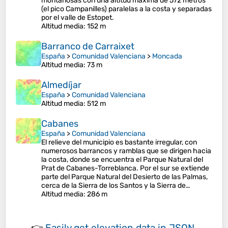
montañosas con una altitud máxima de 572 metros
(el pico Campanilles) paralelas a la costa y separadas
por el valle de Estopet.
Altitud media
: 152 m
Barranco de Carraixet
España
>
Comunidad Valenciana
>
Moncada
Altitud media
: 73 m
Almedíjar
España
>
Comunidad Valenciana
Altitud media
: 512 m
Cabanes
España
>
Comunidad Valenciana
El relieve del municipio es bastante irregular, con
numerosos barrancos y ramblas que se dirigen hacia
la costa, donde se encuentra el Parque Natural del
Prat de Cabanes-Torreblanca. Por el sur se extiende
parte del Parque Natural del Desierto de las Palmas,
cerca de la Sierra de los Santos y la Sierra de…
Altitud media
: 286 m
👉
Easily
get elevation data in JSON,