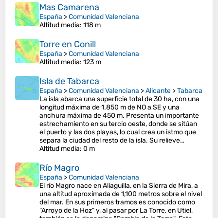
Mas Camarena
España
>
Comunidad Valenciana
Altitud media
: 118 m
Torre en Conill
España
>
Comunidad Valenciana
Altitud media
: 123 m
Isla de Tabarca
España
>
Comunidad Valenciana
>
Alicante
>
Tabarca
La isla abarca una superficie total de 30 ha, con una
longitud máxima de 1.850 m de NO a SE y una
anchura máxima de 450 m.​ Presenta un importante
estrechamiento en su tercio oeste, donde se sitúan
el puerto y las dos playas, lo cual crea un istmo que
separa la ciudad del resto de la isla.​ Su relieve…
Altitud media
: 0 m
Río Magro
España
>
Comunidad Valenciana
El río Magro nace en Aliaguilla, en la Sierra de Mira​, a
una altitud aproximada de 1,100 metros sobre el nivel
del mar. En sus primeros tramos es conocido como
"Arroyo de la Hoz" y, al pasar por La Torre, en Utiel,