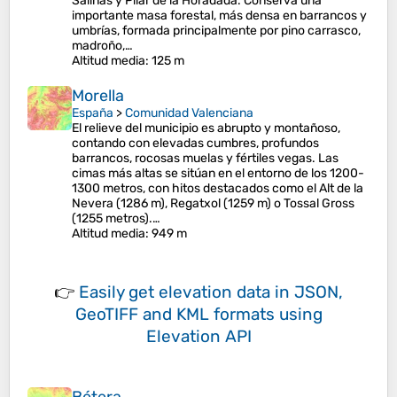
Salinas y Pilar de la Horadada. Conserva una
importante masa forestal, más densa en barrancos y
umbrías, formada principalmente por pino carrasco,
madroño,…
Altitud media
: 125 m
Morella
España
>
Comunidad Valenciana
El relieve del municipio es abrupto y montañoso,
contando con elevadas cumbres, profundos
barrancos, rocosas muelas y fértiles vegas. Las
cimas más altas se sitúan en el entorno de los 1200-
1300 metros, con hitos destacados como el Alt de la
Nevera (1286 m), Regatxol (1259 m) o Tossal Gross
(1255 metros).…
Altitud media
: 949 m
👉
Easily
get elevation data in JSON,
GeoTIFF and KML formats
using
Elevation API