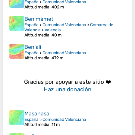
España
>
Comunidad Valenciana
Altitud media
: 402 m
Benimàmet
España
>
Comunidad Valenciana
>
Comarca de
Valencia
>
Valencia
Altitud media
: 40 m
Benialí
España
>
Comunidad Valenciana
Altitud media
: 479 m
Gracias por apoyar a este sitio ❤️
Haz una donación
Masanasa
España
>
Comunidad Valenciana
Altitud media
: 11 m