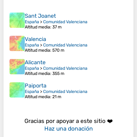
Sant Joanet
España
>
Comunidad Valenciana
Altitud media
: 37 m
Valencia
España
>
Comunidad Valenciana
Altitud media
: 570 m
Alicante
España
>
Comunidad Valenciana
Altitud media
: 355 m
Paiporta
España
>
Comunidad Valenciana
Altitud media
: 21 m
Gracias por apoyar a este sitio ❤️
Haz una donación