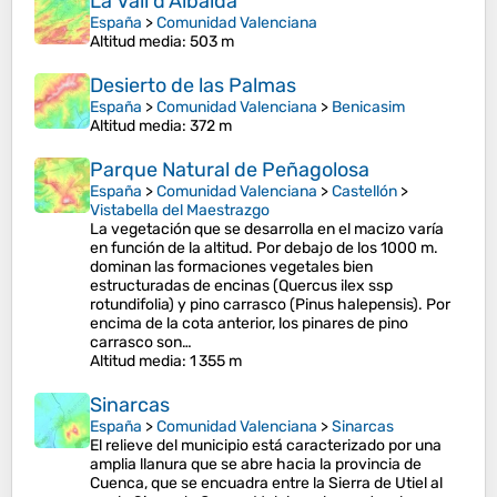
La Vall d'Albaida
España
>
Comunidad Valenciana
Altitud media
: 503 m
Desierto de las Palmas
España
>
Comunidad Valenciana
>
Benicasim
Altitud media
: 372 m
Parque Natural de Peñagolosa
España
>
Comunidad Valenciana
>
Castellón
>
Vistabella del Maestrazgo
La vegetación que se desarrolla en el macizo varía
en función de la altitud. Por debajo de los 1000 m.
dominan las formaciones vegetales bien
estructuradas de encinas (Quercus ilex ssp
rotundifolia) y pino carrasco (Pinus halepensis). Por
encima de la cota anterior, los pinares de pino
carrasco son…
Altitud media
: 1 355 m
Sinarcas
España
>
Comunidad Valenciana
>
Sinarcas
El relieve del municipio está caracterizado por una
amplia llanura que se abre hacia la provincia de
Cuenca, que se encuadra entre la Sierra de Utiel al