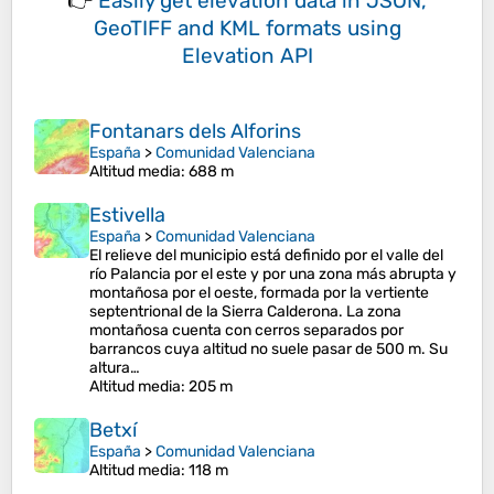
👉
Easily
get elevation data in JSON,
GeoTIFF and KML formats
using
Elevation API
Fontanars dels Alforins
España
>
Comunidad Valenciana
Altitud media
: 688 m
Estivella
España
>
Comunidad Valenciana
El relieve del municipio está definido por el valle del
río Palancia por el este y por una zona más abrupta y
montañosa por el oeste, formada por la vertiente
septentrional de la Sierra Calderona. La zona
montañosa cuenta con cerros separados por
barrancos cuya altitud no suele pasar de 500 m. Su
altura…
Altitud media
: 205 m
Betxí
España
>
Comunidad Valenciana
Altitud media
: 118 m