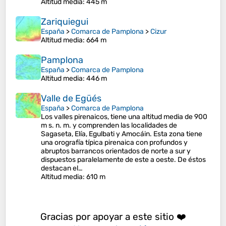
Altitud media
: 445 m
Zariquiegui
España
>
Comarca de Pamplona
>
Cizur
Altitud media
: 664 m
Pamplona
España
>
Comarca de Pamplona
Altitud media
: 446 m
Valle de Egüés
España
>
Comarca de Pamplona
Los valles pirenaicos, tiene una altitud media de 900
m s. n. m. y comprenden las localidades de
Sagaseta, Elía, Egulbati y Amocáin. Esta zona tiene
una orografía típica pirenaica con profundos y
abruptos barrancos orientados de norte a sur y
dispuestos paralelamente de este a oeste. De éstos
destacan el…
Altitud media
: 610 m
Gracias por apoyar a este sitio ❤️