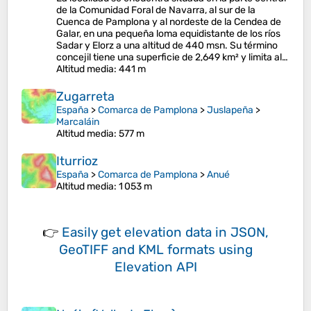
de la Comunidad Foral de Navarra, al sur de la
Cuenca de Pamplona y al nordeste de la Cendea de
Galar, en una pequeña loma equidistante de los ríos
Sadar y Elorz a una altitud de 440 msn. Su término
concejil tiene una superficie de 2,649 km² y limita al…
Altitud media
: 441 m
Zugarreta
España
>
Comarca de Pamplona
>
Juslapeña
>
Marcaláin
Altitud media
: 577 m
Iturrioz
España
>
Comarca de Pamplona
>
Anué
Altitud media
: 1 053 m
👉
Easily
get elevation data in JSON,
GeoTIFF and KML formats
using
Elevation API