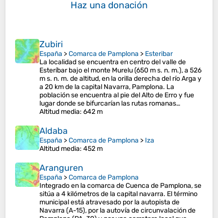
Haz una donación
Zubiri
España
>
Comarca de Pamplona
>
Esteribar
La localidad se encuentra en centro del valle de
Esteríbar bajo el monte Murelu (650 m s. n. m.), a 526
m s. n. m. de altitud, en la orilla derecha del río Arga y
a 20 km de la capital Navarra, Pamplona. La
población se encuentra al pie del Alto de Erro y fue
lugar donde se bifurcarían las rutas romanas…
Altitud media
: 642 m
Aldaba
España
>
Comarca de Pamplona
>
Iza
Altitud media
: 452 m
Aranguren
España
>
Comarca de Pamplona
Integrado en la comarca de Cuenca de Pamplona, se
sitúa a 4 kilómetros de la capital navarra. El término
municipal está atravesado por la autopista de
Navarra (A-15), por la autovía de circunvalación de