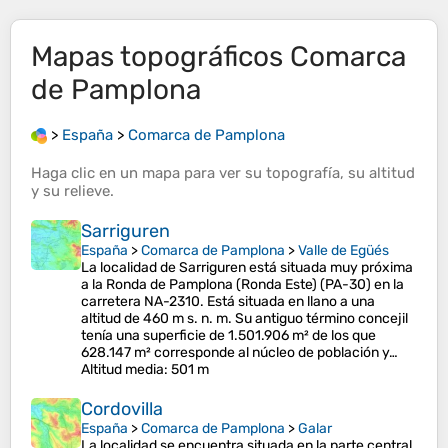
Mapas topográficos
Comarca
de Pamplona
>
España
>
Comarca de Pamplona
Haga clic en un
mapa
para ver su
topografía
, su
altitud
y su
relieve
.
Sarriguren
España
>
Comarca de Pamplona
>
Valle de Egüés
La localidad de Sarriguren está situada muy próxima
a la Ronda de Pamplona (Ronda Este) (PA-30) en la
carretera NA-2310. Está situada en llano a una
altitud de 460 m s. n. m. Su antiguo término concejil
tenía una superficie de 1.501.906 m² de los que
628.147 m² corresponde al núcleo de población​ y…
Altitud media
: 501 m
Cordovilla
España
>
Comarca de Pamplona
>
Galar
La localidad se encuentra situada en la parte central