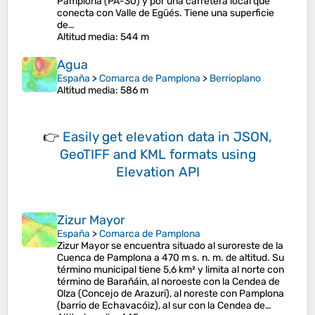
Pamplona (PA-30) y por una carretera local que
conecta con Valle de Egüés. Tiene una superficie
de…
Altitud media
: 544 m
Agua
España
>
Comarca de Pamplona
>
Berrioplano
Altitud media
: 586 m
👉
Easily
get elevation data in JSON,
GeoTIFF and KML formats
using
Elevation API
Zizur Mayor
España
>
Comarca de Pamplona
Zizur Mayor se encuentra situado al suroreste de la
Cuenca de Pamplona a 470 m s. n. m. de altitud. Su
término municipal tiene 5,6 km² y limita al norte con
término de Barañáin, al noroeste con la Cendea de
Olza (Concejo de Arazuri), al noreste con Pamplona
(barrio de Echavacóiz), al sur con la Cendea de…