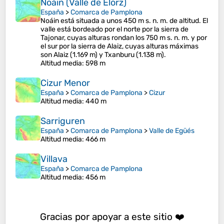
Noáin (Valle de Elorz)
España
>
Comarca de Pamplona
Noáin está situada a unos 450 m s. n. m. de altitud. El
valle está bordeado por el norte por la sierra de
Tajonar, cuyas alturas rondan los 750 m s. n. m. y por
el sur por la sierra de Alaiz, cuyas alturas máximas
son Alaiz (1.169 m) y Txanburu (1.138 m).
Altitud media
: 598 m
Cizur Menor
España
>
Comarca de Pamplona
>
Cizur
Altitud media
: 440 m
Sarriguren
España
>
Comarca de Pamplona
>
Valle de Egüés
Altitud media
: 466 m
Villava
España
>
Comarca de Pamplona
Altitud media
: 456 m
Gracias por apoyar a este sitio ❤️